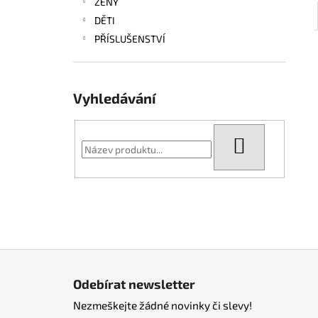
ŽENY
DĚTI
PŘÍSLUŠENSTVÍ
Vyhledávání
HLEDAT
Z
á
Odebírat newsletter
p
Nezmeškejte žádné novinky či slevy!
a