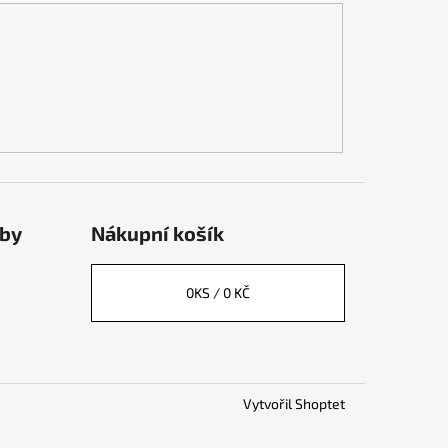
tby
Nákupní košík
0
KS /
0 KČ
Vytvořil Shoptet