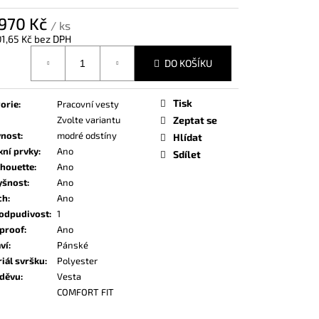
970 Kč
/ ks
1,65 Kč
bez DPH
á
DO KOŠÍKU
Tisk
orie
:
Pracovní vesty
Zvolte variantu
Zeptat se
vnost
:
modré odstíny
Hlídat
xní prvky
:
Ano
Sdílet
lhouette
:
Ano
yšnost
:
Ano
ch
:
Ano
odpudivost
:
1
proof
:
Ano
ví
:
Pánské
iál svršku
:
Polyester
oděvu
:
Vesta
COMFORT FIT