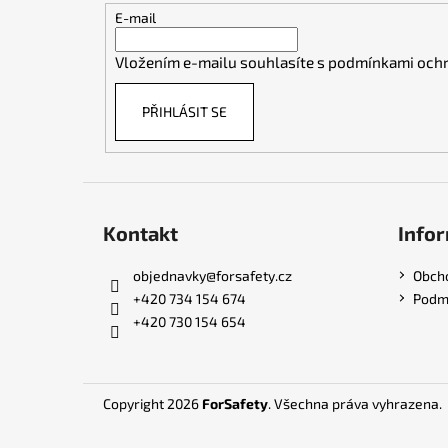
t
E-mail
í
Vložením e-mailu souhlasíte s
podmínkami ochr
PŘIHLÁSIT SE
Kontakt
Infor
objednavky
@
forsafety.cz
Obch
+420 734 154 674
Podmí
+420 730 154 654
Copyright 2026
ForSafety
. Všechna práva vyhrazena.