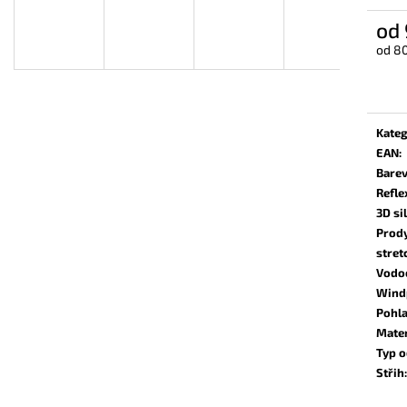
od
od
80
Měrn
cena:
Kateg
EAN
:
Bare
Refle
3D si
Prod
stret
Vodo
Wind
Pohla
Mater
Typ 
Střih
: