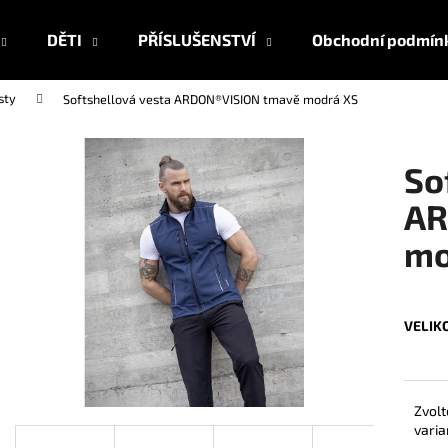
DĚTI
PŘÍSLUŠENSTVÍ
Obchodní podmín
sty
Softshellová vesta ARDON®VISION tmavě modrá XS
Co potřebujete najít?
So
HLEDAT
AR
mo
Doporučujeme
VELIK
Zvolt
varia