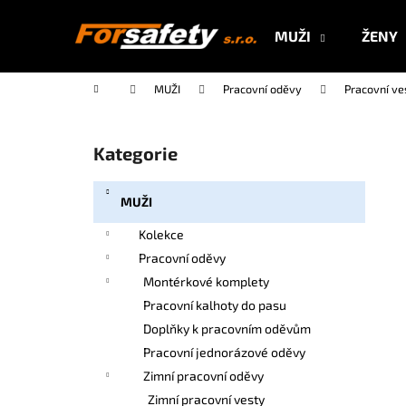
K
Přejít
na
o
MUŽI
ŽENY
obsah
Zpět
Zpět
š
do
do
í
Domů
MUŽI
Pracovní oděvy
Pracovní ve
k
obchodu
obchodu
P
o
Kategorie
Přeskočit
s
kategorie
t
MUŽI
r
a
Kolekce
n
Pracovní oděvy
n
Montérkové komplety
í
Pracovní kalhoty do pasu
p
Doplňky k pracovním oděvům
a
Pracovní jednorázové oděvy
n
Zimní pracovní oděvy
e
Zimní pracovní vesty