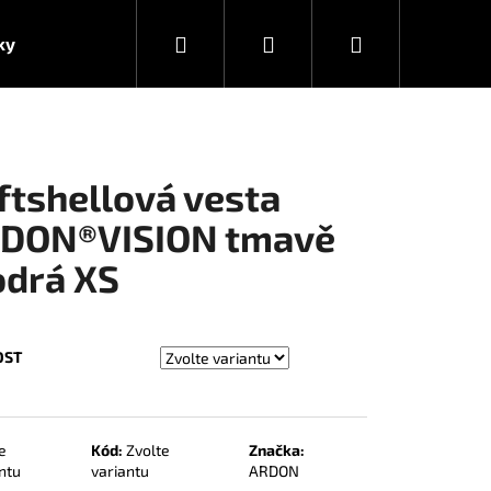
Hledat
Přihlášení
Nákupní
ky
košík
ftshellová vesta
DON®VISION tmavě
drá XS
OST
e
Kód:
Zvolte
Značka:
ntu
variantu
ARDON