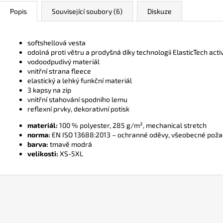
Popis
Související soubory (6)
Diskuze
softshellová vesta
odolná proti větru a prodyšná díky technologii ElasticTech acti
vodoodpudivý materiál
vnitřní strana fleece
elastický a lehký funkční materiál
3 kapsy na zip
vnitřní stahování spodního lemu
reflexní prvky, dekorativní potisk
materiál:
100 % polyester, 285 g/m², mechanical stretch
norma:
EN ISO 13688:2013 – ochranné oděvy, všeobecné pož
barva:
tmavě modrá
velikosti:
XS-5XL