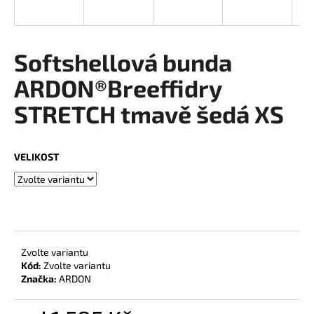
a
j
í
Softshellová bunda
t
ARDON®Breeffidry
?
STRETCH tmavě šedá XS
VELIKOST
HLEDAT
D
o
Zvolte variantu
p
Kód:
Zvolte variantu
o
Značka:
ARDON
r
u