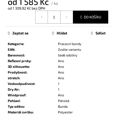
od
1 585 Kč
č
/ ks
u
od
1 309,92 Kč
bez DPH
j
Měrná
DO KOŠÍKU
e
cena:
m
e
Zeptat se
Hlídat
Sdílet
Kategorie
:
Pracovní bundy
EAN
:
Zvolte variantu
Barevnost
:
šedé odstíny
Reflexní prvky
:
Ano
3D silhouette
:
Ano
Prodyšnost
:
Ano
stretch
:
Ano
Vodoodpudivost
:
1
Dry Air
:
1
Windproof
:
Ano
Pohlaví
:
Pánské
Typ oděvu
:
Bunda
Materiál svršku
:
Polyester