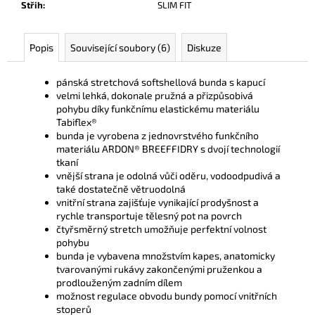
Střih
:
SLIM FIT
Popis
Související soubory (6)
Diskuze
pánská stretchová softshellová bunda s kapucí
velmi lehká, dokonale pružná a přizpůsobivá
pohybu díky funkčnímu elastickému materiálu
Tabiflex®
bunda je vyrobena z jednovrstvého funkčního
materiálu ARDON® BREEFFIDRY s dvojí technologií
tkaní
vnější strana je odolná vůči oděru, vodoodpudivá a
také dostatečně větruodolná
vnitřní strana zajišťuje vynikající prodyšnost a
rychle transportuje tělesný pot na povrch
čtyřsměrný stretch umožňuje perfektní volnost
pohybu
bunda je vybavena množstvím kapes, anatomicky
tvarovanými rukávy zakončenými pruženkou a
prodlouženým zadním dílem
možnost regulace obvodu bundy pomocí vnitřních
stoperů