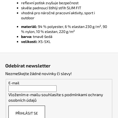
reflexní potisk zvyšuje bezpečnost
skvěle padnoucí štíhlý střih SLIM FIT
vhodná pro náročné pracovní aktivity, sport i
outdoor
materiál:
94 % polyester, 6 % elastan 230 g/m², 90
% nylon, 10 % elastan, 220 g/m²
barva:
tmavě šedá
velikosti:
XS-5XL
Z
á
Odebírat newsletter
p
Nezmeškejte žádné novinky či slevy!
a
t
E-mail
í
Vložením e-mailu souhlasíte s
podmínkami ochrany
osobních údajů
PŘIHLÁSIT SE