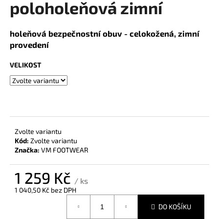
poloholeňová zimní
a
j
holeňová bezpečnostní obuv - celokožená, zimní
í
provedení
t
?
VELIKOST
HLEDAT
Zvolte variantu
Kód:
Zvolte variantu
Značka:
VM FOOTWEAR
D
o
1 259 Kč
p
/ ks
o
1 040,50 Kč bez DPH
r
Měrná
DO KOŠÍKU
cena:
u