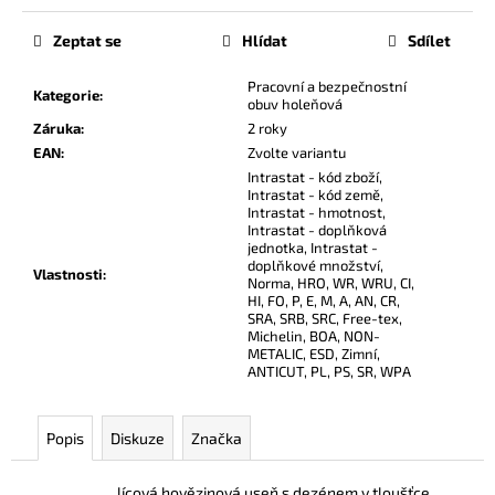
č
u
Zeptat se
Hlídat
Sdílet
j
e
Pracovní a bezpečnostní
Kategorie
:
m
obuv holeňová
e
Záruka
:
2 roky
EAN
:
Zvolte variantu
Intrastat - kód zboží,
Intrastat - kód země,
Intrastat - hmotnost,
Intrastat - doplňková
jednotka, Intrastat -
doplňkové množství,
Vlastnosti
:
Norma, HRO, WR, WRU, CI,
HI, FO, P, E, M, A, AN, CR,
SRA, SRB, SRC, Free-tex,
Michelin, BOA, NON-
METALIC, ESD, Zimní,
ANTICUT, PL, PS, SR, WPA
Popis
Diskuze
Značka
lícová hovězinová useň s dezénem v tloušťce