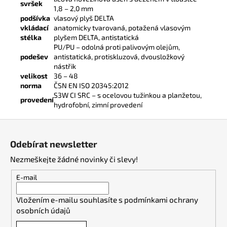
svršek
1,8 – 2,0 mm
podšívka
vlasový plyš DELTA
vkládací
anatomicky tvarovaná, potažená vlasovým
stélka
plyšem DELTA, antistatická
PU/PU – odolná proti palivovým olejům,
podešev
antistatická, protiskluzová, dvousložkový
nástřik
velikost
36 – 48
norma
ČSN EN ISO 20345:2012
S3W CI SRC – s ocelovou tužinkou a planžetou,
provedení
hydrofobní, zimní provedení
Z
á
Odebírat newsletter
p
Nezmeškejte žádné novinky či slevy!
a
t
E-mail
í
Vložením e-mailu souhlasíte s
podmínkami ochrany
osobních údajů