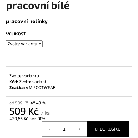
pracovní bílé
a
j
pracovní holínky
í
t
VELIKOST
?
HLEDAT
Zvolte variantu
Kód:
Zvolte variantu
Značka:
VM FOOTWEAR
D
od 509 Kč
až –8 %
o
509 Kč
p
/ ks
o
420,66 Kč bez DPH
Měrná
r
DO KOŠÍKU
cena:
u