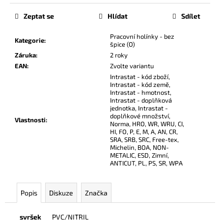
č
u
Zeptat se
Hlídat
Sdílet
j
e
Pracovní holínky - bez
Kategorie
:
m
špice (O)
e
Záruka
:
2 roky
EAN
:
Zvolte variantu
Intrastat - kód zboží,
Intrastat - kód země,
Intrastat - hmotnost,
Intrastat - doplňková
jednotka, Intrastat -
doplňkové množství,
Vlastnosti
:
Norma, HRO, WR, WRU, CI,
HI, FO, P, E, M, A, AN, CR,
SRA, SRB, SRC, Free-tex,
Michelin, BOA, NON-
METALIC, ESD, Zimní,
ANTICUT, PL, PS, SR, WPA
Popis
Diskuze
Značka
svršek
PVC/NITRIL