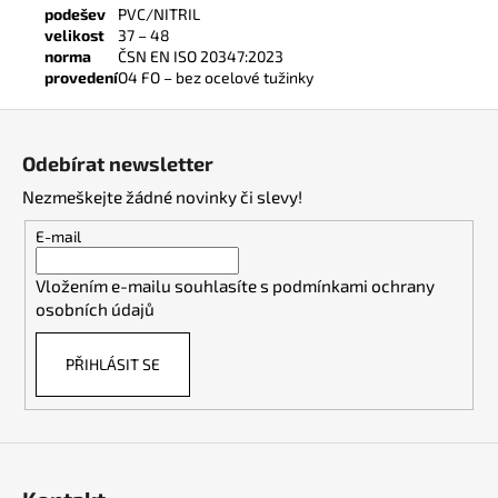
podešev
PVC/NITRIL
velikost
37 – 48
norma
ČSN EN ISO 20347:2023
provedení
O4 FO – bez ocelové tužinky
Z
á
Odebírat newsletter
p
Nezmeškejte žádné novinky či slevy!
a
t
E-mail
í
Vložením e-mailu souhlasíte s
podmínkami ochrany
osobních údajů
PŘIHLÁSIT SE