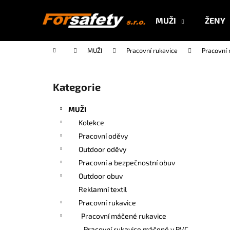
K
Přejít
na
o
MUŽI
ŽENY
obsah
Zpět
Zpět
š
do
do
í
Domů
MUŽI
Pracovní rukavice
Pracovní
k
obchodu
obchodu
P
o
Kategorie
Přeskočit
s
kategorie
t
MUŽI
r
Kolekce
a
Pracovní oděvy
n
Outdoor oděvy
n
Pracovní a bezpečnostní obuv
í
Outdoor obuv
p
Reklamní textil
a
Pracovní rukavice
n
Pracovní máčené rukavice
e
Pracovní rukavice máčené v PVC