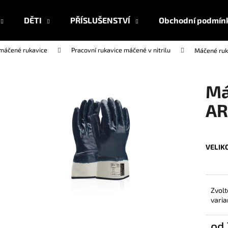
DĚTI
PŘÍSLUŠENSTVÍ
Obchodní podmín
 máčené rukavice
Pracovní rukavice máčené v nitrilu
Máčené ruk
Co potřebujete najít?
Má
HLEDAT
AR
Doporučujeme
VELIK
Zvolt
varia
od