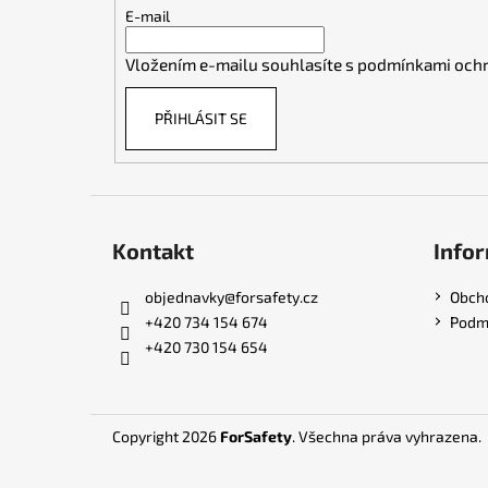
t
E-mail
í
Vložením e-mailu souhlasíte s
podmínkami ochr
PŘIHLÁSIT SE
Kontakt
Infor
objednavky
@
forsafety.cz
Obch
+420 734 154 674
Podmí
+420 730 154 654
Copyright 2026
ForSafety
. Všechna práva vyhrazena.