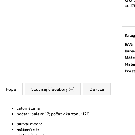
od
25
Měrn
cena:
Kateg
EAN
:
Bare
Máče
Mater
Prost
Popis
Související soubory (4)
Diskuze
celomáčené
počet v balení: 12; počet v kartonu: 120
barva:
modrá
máčení:
nitril