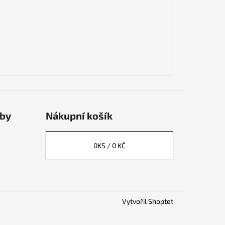
tby
Nákupní košík
0
KS /
0 KČ
Vytvořil Shoptet