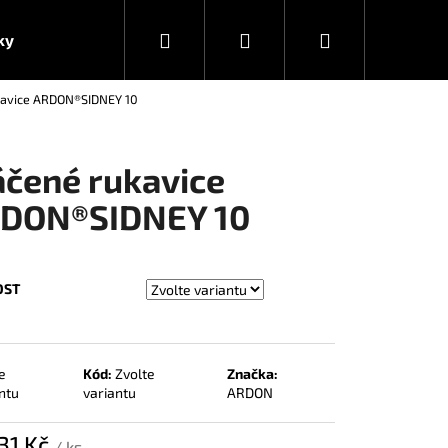
Hledat
Přihlášení
Nákupní
ky
avice ARDON®SIDNEY 10
košík
čené rukavice
DON®SIDNEY 10
OST
e
Kód:
Zvolte
Značka:
ntu
variantu
ARDON
31 Kč
/ ks