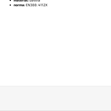
materiál:
bavlna
norma:
EN388: 4112X