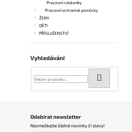
Pracovní rukávníky
Pracovní ochranné pomůcky
ŽENY
DĚTI
PŘÍSLUŠENSTVÍ
Vyhledávání
HLEDAT
Z
á
Odebírat newsletter
p
Nezmeškejte žádné novinky či slevy!
a