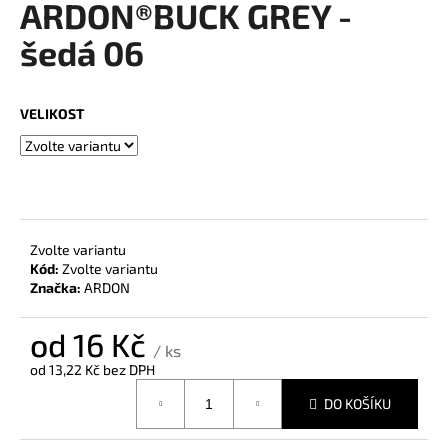
ARDON®BUCK GREY -
a
šedá 06
j
í
t
VELIKOST
?
HLEDAT
Zvolte variantu
Kód:
Zvolte variantu
Značka:
ARDON
D
od
16 Kč
o
/ ks
p
od
13,22 Kč
bez DPH
o
Měrná
DO KOŠÍKU
r
cena:
u