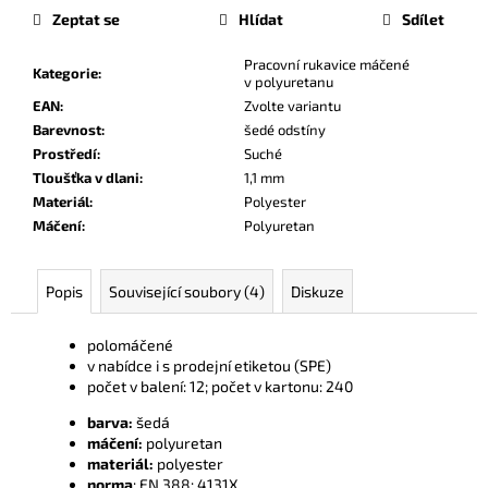
č
Zeptat se
Hlídat
Sdílet
u
j
Pracovní rukavice máčené
Kategorie
:
e
v polyuretanu
m
EAN
:
Zvolte variantu
e
Barevnost
:
šedé odstíny
Prostředí
:
Suché
Tloušťka v dlani
:
1,1 mm
Materiál
:
Polyester
Máčení
:
Polyuretan
Popis
Související soubory (4)
Diskuze
polomáčené
v nabídce i s prodejní etiketou (SPE)
počet v balení: 12; počet v kartonu: 240
barva:
šedá
máčení:
polyuretan
materiál:
polyester
norma
: EN 388: 4131X