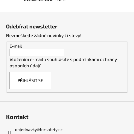
Z
á
Odebírat newsletter
p
Nezmeškejte žádné novinky či slevy!
a
t
E-mail
í
Vložením e-mailu souhlasíte s
podmínkami ochrany
osobních údajů
PŘIHLÁSIT SE
Kontakt
objednavky
@
forsafety.cz