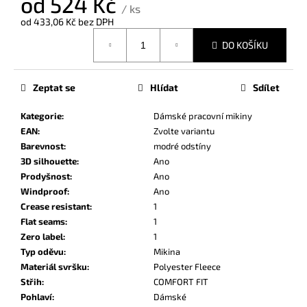
od
524 Kč
č
/ ks
u
od
433,06 Kč
bez DPH
j
Měrná
DO KOŠÍKU
e
cena:
m
e
Zeptat se
Hlídat
Sdílet
Kategorie
:
Dámské pracovní mikiny
EAN
:
Zvolte variantu
Barevnost
:
modré odstíny
3D silhouette
:
Ano
Prodyšnost
:
Ano
Windproof
:
Ano
Crease resistant
:
1
Flat seams
:
1
Zero label
:
1
Typ oděvu
:
Mikina
Materiál svršku
:
Polyester Fleece
Střih
:
COMFORT FIT
Pohlaví
:
Dámské