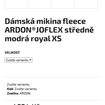
a
j
í
Dámská mikina fleece
t
ARDON®JOFLEX středně
?
modrá royal XS
VELIKOST
HLEDAT
D
o
Zvolte variantu
p
Kód:
Zvolte variantu
o
Značka:
ARDON
r
u