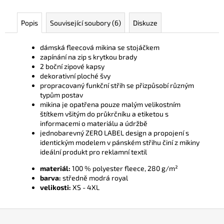
Popis
Související soubory (6)
Diskuze
dámská fleecová mikina se stojáčkem
zapínání na zip s krytkou brady
2 boční zipové kapsy
dekorativní ploché švy
propracovaný funkční střih se přizpůsobí různým
typům postav
mikina je opatřena pouze malým velikostním
štítkem všitým do průkrčníku a etiketou s
informacemi o materiálu a údržbě
jednobarevný ZERO LABEL design a propojení s
identickým modelem v pánském střihu činí z mikiny
ideální produkt pro reklamní textil
materiál:
100 % polyester fleece, 280 g/m²
barva:
středně modrá royal
velikosti:
XS - 4XL
Z