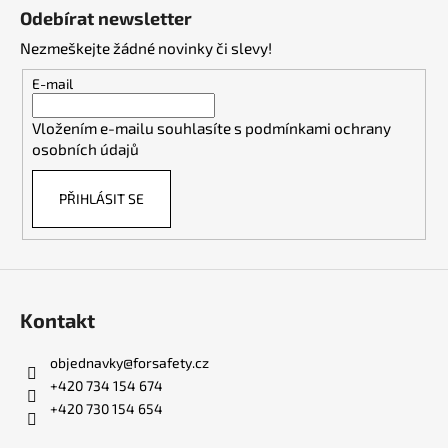
á
Odebírat newsletter
p
Nezmeškejte žádné novinky či slevy!
a
t
E-mail
í
Vložením e-mailu souhlasíte s
podmínkami ochrany
osobních údajů
PŘIHLÁSIT SE
Kontakt
objednavky
@
forsafety.cz
+420 734 154 674
+420 730 154 654