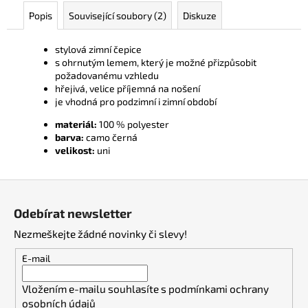
Popis
Související soubory (2)
Diskuze
stylová zimní čepice
s ohrnutým lemem, který je možné přizpůsobit
požadovanému vzhledu
hřejivá, velice příjemná na nošení
je vhodná pro podzimní i zimní období
materiál:
100 % polyester
barva:
camo černá
velikost:
uni
Z
á
Odebírat newsletter
p
Nezmeškejte žádné novinky či slevy!
a
t
E-mail
í
Vložením e-mailu souhlasíte s
podmínkami ochrany
osobních údajů