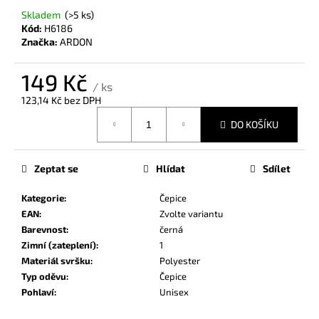
č
Skladem
(>5 ks)
u
Kód:
H6186
j
Značka:
ARDON
e
m
149 Kč
e
/ ks
123,14 Kč bez DPH
Měrná
DO KOŠÍKU
cena:
Zeptat se
Hlídat
Sdílet
Kategorie
:
Čepice
EAN
:
Zvolte variantu
Barevnost
:
černá
Zimní (zateplení)
:
1
Materiál svršku
:
Polyester
Typ oděvu
:
Čepice
Pohlaví
:
Unisex