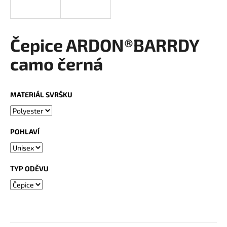
a
j
í
Čepice ARDON®BARRDY
t
camo černá
?
MATERIÁL SVRŠKU
HLEDAT
POHLAVÍ
D
TYP ODĚVU
o
p
o
r
u