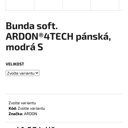
a
j
í
Bunda soft.
t
ARDON®4TECH pánská,
?
modrá S
VELIKOST
HLEDAT
D
o
Zvolte variantu
p
Kód:
Zvolte variantu
o
Značka:
ARDON
r
u