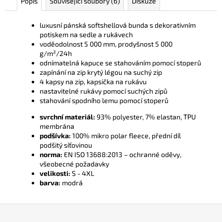
Popis
Související soubory (6)
Diskuze
luxusní pánská softshellová bunda s dekorativním
potiskem na sedle a rukávech
voděodolnost 5 000 mm, prodyšnost 5 000
g/m²/24h
odnímatelná kapuce se stahováním pomocí stoperů
zapínání na zip krytý légou na suchý zip
4 kapsy na zip, kapsička na rukávu
nastavitelné rukávy pomocí suchých zipů
stahování spodního lemu pomocí stoperů
svrchní materiál:
93% polyester, 7% elastan, TPU
membrána
podšívka:
100% mikro polar fleece, přední díl
podšitý síťovinou
norma:
EN ISO 13688:2013 – ochranné oděvy,
všeobecné požadavky
velikosti:
S - 4XL
barva:
modrá
Z