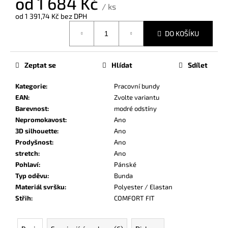
od
1 684 Kč
č
/ ks
u
od
1 391,74 Kč
bez DPH
j
Měrná
DO KOŠÍKU
e
cena:
m
e
Zeptat se
Hlídat
Sdílet
Kategorie
:
Pracovní bundy
EAN
:
Zvolte variantu
Barevnost
:
modré odstíny
Nepromokavost
:
Ano
3D silhouette
:
Ano
Prodyšnost
:
Ano
stretch
:
Ano
Pohlaví
:
Pánské
Typ oděvu
:
Bunda
Materiál svršku
:
Polyester / Elastan
Střih
:
COMFORT FIT