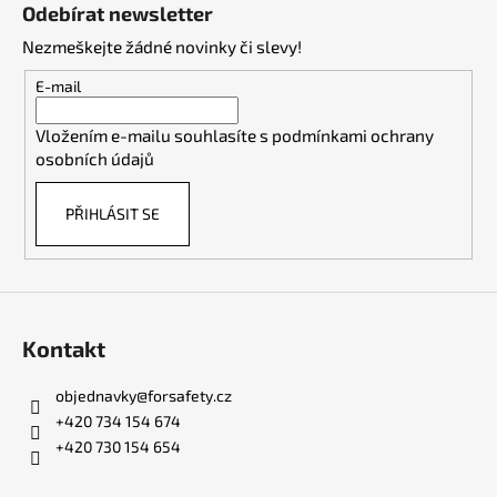
á
Odebírat newsletter
p
Nezmeškejte žádné novinky či slevy!
a
t
E-mail
í
Vložením e-mailu souhlasíte s
podmínkami ochrany
osobních údajů
PŘIHLÁSIT SE
Kontakt
objednavky
@
forsafety.cz
+420 734 154 674
+420 730 154 654