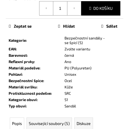
č
Měrná
u
DO KOŠÍKU
cena:
j
e
m
Zeptat se
Hlídat
Sdílet
e
Bezpečnostní sandály -
Kategorie
:
se špicí (S)
EAN
:
Zvolte variantu
Barevnost
:
černá
Reflexní prvky
:
Ano
Materiál podešve
:
PU (Polyuretan)
Pohlaví
:
Unisex
Bezpečnostní špice
:
Ocel
Materiál svršku
:
Kůže
Protiskluznost podešve
:
SRC
Kategorie obuvi
:
S1
Typ obuvi
:
Sandál
Popis
Související soubory (5)
Diskuze