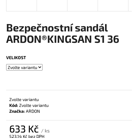
a
j
í
Bezpečnostní sandál
t
ARDON®KINGSAN S1 36
?
VELIKOST
HLEDAT
D
Zvolte variantu
o
Kód:
Zvolte variantu
Značka:
ARDON
p
o
r
633 Kč
/ ks
u
523,14 Kč bez DPH