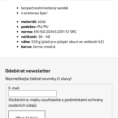
bezpečnostní kožený sandál
s ocelovou špicí
materiál:
kůže
podešev:
PU/PU
norma:
EN ISO 20345:2011 S1 SRC
velikosti:
36 - 48
váha:
550 g (platí pro půlpár obuvi ve velikosti 42)
barva:
černo-modrá
Z
á
Odebírat newsletter
p
Nezmeškejte žádné novinky či slevy!
a
t
E-mail
í
Vložením e-mailu souhlasíte s
podmínkami ochrany
osobních údajů