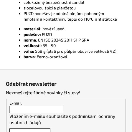
celokožený bezpečnostní sandál
s ocelovou špicí a planžetou
PU2D podešev je odolná olejům, pohonným
hmotám a kontaktnímu teplu do 110°C, antistatická
materiál:
hovězí useň
podešev:
PU2D
norma:
EN ISO 20345:2011 S1 P SRA
velikosti:
35 - 50
váha:
568 g (platí pro půlpár obuvi ve velikosti 42)
barva:
černo-oranžová
Z
á
Odebírat newsletter
p
Nezmeškejte žádné novinky či slevy!
a
t
E-mail
í
Vložením e-mailu souhlasíte s
podmínkami ochrany
osobních údajů