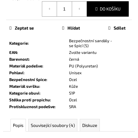
č
Měrná
u
DO KOŠÍKU
cena:
j
e
m
Zeptat se
Hlídat
Sdílet
e
Bezpečnostní sandály -
Kategorie
:
se špicí (S)
EAN
:
Zvolte variantu
Barevnost
:
černá
Materiál podešve
:
PU (Polyuretan)
Pohlaví
:
Unisex
Bezpečnostní špice
:
Ocel
Materiál svršku
:
Kůže
Kategorie obuvi
:
S1P
Stélka proti propichu
:
Ocel
Protiskluznost podešve
:
SRA
Popis
Související soubory (4)
Diskuze