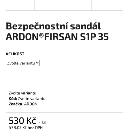
a
j
í
Bezpečnostní sandál
t
ARDON®FIRSAN S1P 35
?
VELIKOST
HLEDAT
D
Zvolte variantu
o
Kód:
Zvolte variantu
Značka:
ARDON
p
o
r
530 Kč
/ ks
u
438,02 Kč bez DPH