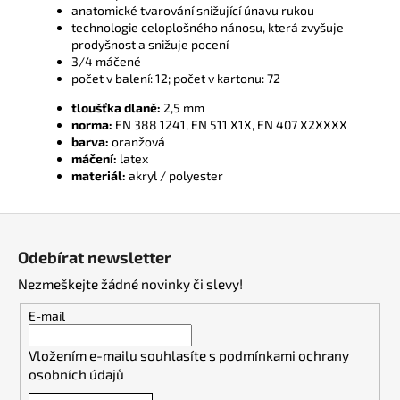
anatomické tvarování snižující únavu rukou
technologie celoplošného nánosu, která zvyšuje
prodyšnost a snižuje pocení
3/4 máčené
počet v balení: 12; počet v kartonu: 72
tloušťka dlaně:
2,5 mm
norma:
EN 388 1241, EN 511 X1X, EN 407 X2XXXX
barva:
oranžová
máčení:
latex
materiál:
akryl / polyester
Z
á
Odebírat newsletter
p
Nezmeškejte žádné novinky či slevy!
a
t
E-mail
í
Vložením e-mailu souhlasíte s
podmínkami ochrany
osobních údajů