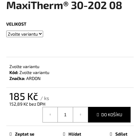
MaxiTherm® 30-202 08
a
j
í
VELIKOST
t
?
Zvolte variantu
Kód:
Zvolte variantu
HLEDAT
Značka:
ARDON
185 Kč
/ ks
D
152,89 Kč bez DPH
o
Měrná
p
DO KOŠÍKU
cena:
o
r
u
Zeptat se
Hlídat
Sdílet